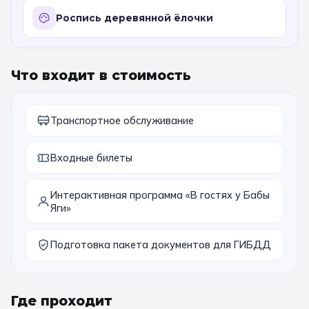
Роспись деревянной ёлочки
11 класс
📚 ПО ПРЕДМЕТАМ
Что входит в стоимость
Все предметы
Литература
История
География
Ещё 7
Транспортное обслуживание
🏛️ МУЗЕИ
Входные билеты
Все музеи
Музей космонавтики
Интерактивная программа «В гостях у Бабы
Яги»
Дарвиновский музей
Ещё 6
Подготовка пакета документов для ГИБДД
📍 ПО ГОРОДАМ
Москва
Где проходит
Подмосковье