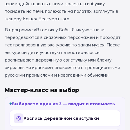
взаимодействовать с ними: залезть в избушку,
За кулисами театров
Великий Новгород
Алтай
Архангельск
посидеть на печи, полежать на полатях, заглянуть в
Усадьбы и заповедники
Экологические
Рязань
Мурманск
Волгоград
пещеру Кощея Бессмертного.
Народные промыслы
Интерактивные
В программе «В гостях у Бабы Яги» участники
переодеваются в сказочных персонажей и проходят
Квесты
Мастер-классы
театрализованную экскурсию по залам музея. После
экскурсии дети участвуют в мастер-классе:
🎓 ПО КЛАССАМ
расписывают деревянную свистульку или ёлочку
акриловыми красками, знакомятся с традиционными
Все классы
русскими промыслами и новогодними обычаями.
Дошкольники
Мастер-класс на выбор
Начальные классы
Выбираете один из 2 — входит в стоимость
5 класс
6 класс
7 класс
8 класс
Роспись деревянной свистульки
9 класс
10 класс