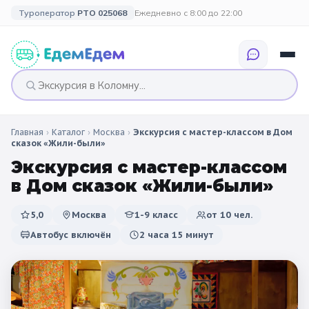
Туроператор
РТО 025068
Ежедневно с 8:00 до 22:00
Главная
›
Каталог
›
Москва
›
Экскурсия с мастер-классом в Дом
🎉 ПО ПРАЗДНИКАМ
🎉 СОБЫТИЙНЫЕ
🗓️ ПО ДЛИТЕЛЬНОСТИ
🗓️ ПО КАНИКУЛАМ
сказок «Жили-были»
ТУРЫ
Экскурсия с мастер-классом
Все праздники
Однодневные
🍂 Осенние
🍂 Осенние
в Дом сказок «Жили-были»
каникулы
🔔 1 сентября
2 дня / 1 ночь
❄️ Зимние
5,0
Москва
1-9 класс
от
10
чел.
🎄 Новогодние
🗳️ 18 сентября
3 дня и больше
туры
🌸 Весенние
Автобус включён
2 часа 15 минут
🎄 Новогодние
🌷 Весенние
☀️ Летние
каникулы
🥞 Масленица
🎓 Выпускные