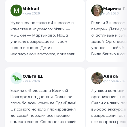
Mikhail
Марина Г.
июнь 2026
май 2026
Чудесная поездка с 4 классом в
Ездили 3 классом
качестве выпускного: Углич —
пекарь». Дети до
Мышкин — Мартыново. Наша
счастливые и сыт
учитель возвращается к вам
домой. Организац
снова и снова. Дети в
уровне — всё чётк
неописуемом восторге, привезли
Были близко к са
море впечатлений! Родителям
как замешивают т
захотелось повторить тот же
муку, как взбивае
маршрут для себя, настолько
гигантский миксер
Ольга Ш.
Алиса
интересно и насыщенно было.
изготовили печень
июнь 2026
февраль 202
Огромная благодарность
слоёного теста, а
Ездили с 6 классом в Великий
Лучшая компания
организатору! Вы лучшие: от
со скоморохом, и
Новгород на два дня. Большое
организации школ
выбора супер-маршрута, питания,
загадками. В кон
спасибо всей команде ЕдемЕдем!
Сняли с наших пле
гостиницы, тайминга, до
горячие печеньки
От самого начала планирования
выбора экскурсии
интересного экскурсовода и
производстве сто
до самой поездки всё прошло
возвращения авт
приятного водителя. Всё на
вкусный и волшеб
замечательно. Сопровождающий
все вопросы реша
высшем уровне 👌