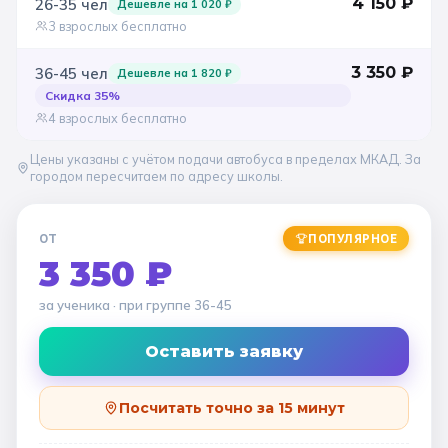
4 150
₽
26-35
чел
Дешевле на
1 020
₽
3 взрослых бесплатно
3 350
₽
36-45
чел
Дешевле на
1 820
₽
Скидка
35
%
4 взрослых бесплатно
Цены указаны с учётом подачи автобуса в пределах МКАД. За
городом пересчитаем по адресу школы.
ОТ
ПОПУЛЯРНОЕ
3 350 ₽
за ученика
· при группе
36-45
Оставить заявку
Посчитать точно за 15 минут