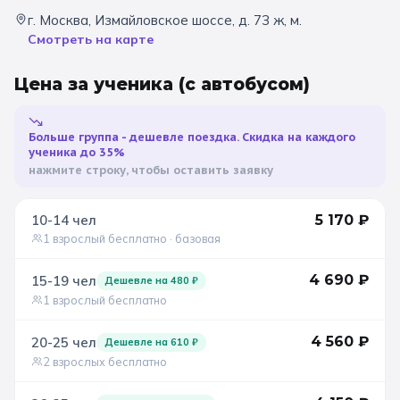
г. Москва, Измайловское шоссе, д. 73 ж, м.
Санкт-Петербург
Смотреть на карте
Золотое кольцо
Цена за ученика
(с автобусом)
Больше группа - дешевле поездка. Скидка на каждого
ученика до 35%
нажмите строку, чтобы оставить заявку
10-14
чел
5 170
₽
1 взрослый бесплатно
· базовая
4 690
₽
15-19
чел
Дешевле на
480
₽
1 взрослый бесплатно
4 560
₽
20-25
чел
Дешевле на
610
₽
2 взрослых бесплатно