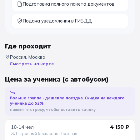
Подготовка полного пакета документов
11 класс
Подача уведомления в ГИБДД
📚 ПО ПРЕДМЕТАМ
Все предметы
Литература
История
Где проходит
География
Ещё 7
Россия, Москва
Смотреть на карте
🏛️ МУЗЕИ
Цена за ученика
(с автобусом)
Все музеи
Музей космонавтики
Дарвиновский музей
Ещё 6
Больше группа - дешевле поездка. Скидка на каждого
ученика до 52%
нажмите строку, чтобы оставить заявку
📍 ПО ГОРОДАМ
Москва
10-14
чел
4 150
₽
1 взрослый бесплатно
· базовая
Подмосковье