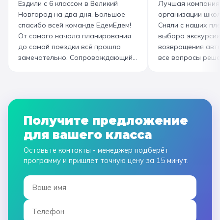
Ездили с 6 классом в Великий
Лучшая компания
организатору! Вы лучшие: от
со скоморохом, и
Новгород на два дня. Большое
организации школ
выбора супер-маршрута, питания,
загадками. В кон
спасибо всей команде ЕдемЕдем!
Сняли с наших пле
гостиницы, тайминга, до
горячие печеньки
От самого начала планирования
выбора экскурсии
интересного экскурсовода и
производстве сто
до самой поездки всё прошло
возвращения авт
приятного водителя. Всё на
вкусный и волшеб
замечательно. Сопровождающий
все вопросы реша
высшем уровне 👌
гид Наталья приветливая,
Подберут дату и 
помогала во всех вопросах,
забронируют авт
всегда с улыбкой! Автобусы
все документы в Г
чистые, комфортные, отель и
которая занимала
питание на высоком уровне. А
наконец-то вздох
Получите предложение
необычные театрализованные
облегчением! Езди
для вашего класса
экскурсии и мастер-классы не
музей атмосферны
оставили равнодушными ни детей,
интерактива. Спас
Оставьте контакты - менеджер подберёт
ни взрослых!
прощаемся!
программу и пришлёт точную цену за 15 минут.