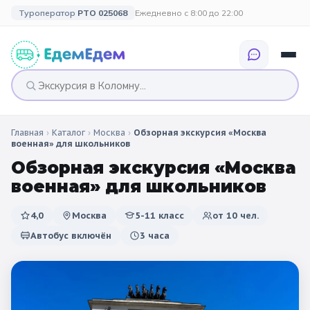
Туроператор
РТО 025068
Ежедневно с 8:00 до 22:00
Главная
›
Каталог
›
Москва
›
Обзорная экскурсия «Москва
🎉 ПО ПРАЗДНИКАМ
🎉 СОБЫТИЙНЫЕ
🗓️ ПО ДЛИТЕЛЬНОСТИ
🗓️ ПО КАНИКУЛАМ
военная» для школьников
ТУРЫ
Обзорная экскурсия «Москва
Все праздники
Однодневные
🍂 Осенние
🍂 Осенние
военная» для школьников
каникулы
🔔 1 сентября
2 дня / 1 ночь
❄️ Зимние
4,0
Москва
5-11 класс
от
10
чел.
🎄 Новогодние
🗳️ 18 сентября
3 дня и больше
туры
🌸 Весенние
Автобус включён
3 часа
🎄 Новогодние
🌷 Весенние
☀️ Летние
каникулы
🥞 Масленица
🎓 Выпускные