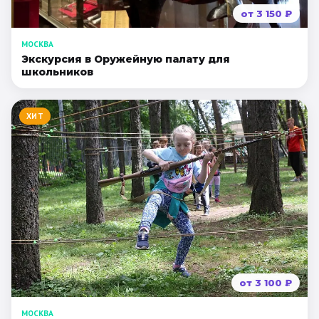
от
3 150
₽
МОСКВА
Экскурсия в Оружейную палату для
школьников
ХИТ
от
3 100
₽
МОСКВА