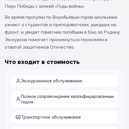
За кулисами театров
Парк Победы с аллеей «Годы войны».
Великий Новгород
Алтай
Архангельск
Во время прогулки по Воробьёвым горам школьники
Усадьбы и заповедники
Экологические
Рязань
Мурманск
Волгоград
узнают о студентах и преподавателях, ушедших на
Народные промыслы
Интерактивные
фронт, и увидят памятник погибшим в бою за Родину.
Экскурсия помогает проникнуться героизмом и
Квесты
Мастер-классы
отвагой защитников Отечества.
🎓 ПО КЛАССАМ
Что входит в стоимость
Все классы
Дошкольники
Экскурсионное обслуживание
Начальные классы
Полное сопровождение квалифицированным
гидом
5 класс
6 класс
7 класс
8 класс
Транспортное обслуживание
9 класс
10 класс