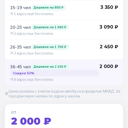
3 350
₽
15-19
чел
Дешевле на
800
₽
Санкт-Петербург
1 взрослый бесплатно
Золотое кольцо
3 090
₽
20-25
чел
Дешевле на
1 060
₽
2 взрослых бесплатно
2 450
₽
26-35
чел
Дешевле на
1 700
₽
3 взрослых бесплатно
2 000
₽
36-45
чел
Дешевле на
2 150
₽
Скидка
52
%
4 взрослых бесплатно
Цены указаны с учётом подачи автобуса в пределах МКАД. За
городом пересчитаем по адресу школы.
ОТ
2 000 ₽