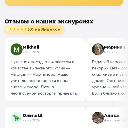
Отзывы о наших экскурсиях
★★★★★
5,0
на Яндексе
Mikhail
Марина Г.
июнь 2026
май 2026
Чудесная поездка с 4 классом в
Ездили 3 классом
качестве выпускного: Углич —
пекарь». Дети до
Мышкин — Мартыново. Наша
счастливые и сыт
учитель возвращается к вам
домой. Организац
снова и снова. Дети в
уровне — всё чётк
неописуемом восторге, привезли
Были близко к са
море впечатлений! Родителям
как замешивают т
захотелось повторить тот же
муку, как взбивае
маршрут для себя, настолько
гигантский миксер
Ольга Ш.
Алиса
интересно и насыщенно было.
изготовили печень
июнь 2026
февраль 202
Огромная благодарность
слоёного теста, а