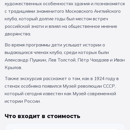
художественных особенностях здания и познакомятся
За кулисами театров
Великий Новгород
Алтай
Архангельск
с традициями знаменитого Московского Английского
Усадьбы и заповедники
Экологические
Рязань
Мурманск
Волгоград
клуба, который долгие годы был местом встреч
российской знати и влиял на общественное мнение
Народные промыслы
Интерактивные
дворянства.
Квесты
Мастер-классы
Во время программы дети услышат истории о
выдающихся членах клуба, среди которых были
🎓 ПО КЛАССАМ
Александр Пушкин, Лев Толстой, Пётр Чаадаев и Иван
Крылов.
Все классы
Также экскурсия расскажет о том, как в 1924 году в
Дошкольники
стенах особняка появился Музей революции СССР,
Начальные классы
который сегодня известен как Музей современной
истории России.
5 класс
6 класс
Что входит в стоимость
7 класс
8 класс
9 класс
10 класс