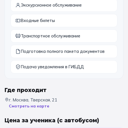
Экскурсионное обслуживание
11 класс
Входные билеты
📚 ПО ПРЕДМЕТАМ
Транспортное обслуживание
Все предметы
Литература
История
География
Ещё 7
Подготовка полного пакета документов
🏛️ МУЗЕИ
Подача уведомления в ГИБДД
Все музеи
Музей космонавтики
Дарвиновский музей
Ещё 6
Где проходит
г. Москва, Тверская, 21
📍 ПО ГОРОДАМ
Смотреть на карте
Москва
Цена за ученика
(с автобусом)
Подмосковье