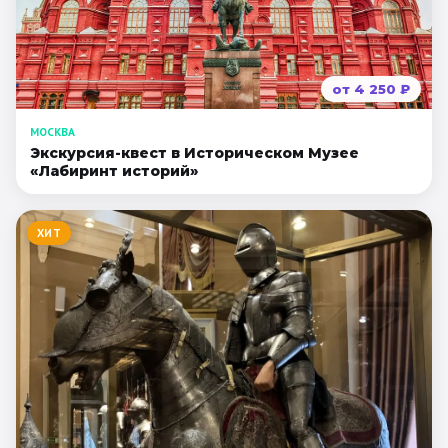
от
4 250
₽
МОСКВА
Экскурсия-квест в Историческом Музее
«Лабиринт историй»
ХИТ