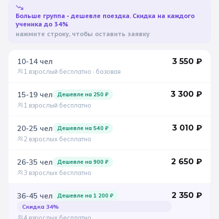
Больше группа - дешевле поездка. Скидка на каждого
Санкт-Петербург
ученика до 34%
нажмите строку, чтобы оставить заявку
Золотое кольцо
10-14
чел
3 550
₽
1 взрослый бесплатно
· базовая
3 300
₽
15-19
чел
Дешевле на
250
₽
1 взрослый бесплатно
3 010
₽
20-25
чел
Дешевле на
540
₽
2 взрослых бесплатно
2 650
₽
26-35
чел
Дешевле на
900
₽
3 взрослых бесплатно
2 350
₽
36-45
чел
Дешевле на
1 200
₽
Скидка
34
%
4 взрослых бесплатно