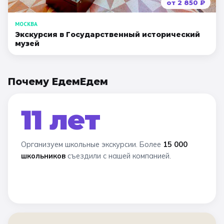
от
2 850
₽
МОСКВА
Экскурсия в Гocyдapcтвeнный иcтopичecкий
мyзeй
Почему ЕдемЕдем
11 лет
Организуем школьные экскурсии. Более
15 000
школьников
съездили с нашей компанией.