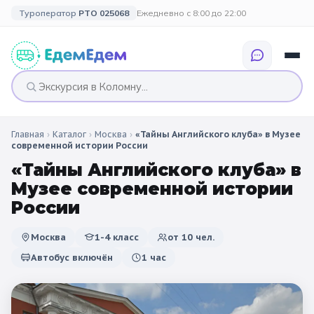
Туроператор
РТО 025068
Ежедневно с 8:00 до 22:00
Главная
›
Каталог
›
Москва
›
«Тайны Английского клуба» в Музее
🎉 ПО ПРАЗДНИКАМ
🎉 СОБЫТИЙНЫЕ
🗓️ ПО ДЛИТЕЛЬНОСТИ
🗓️ ПО КАНИКУЛАМ
современной истории России
ТУРЫ
«Тайны Английского клуба» в
Все праздники
Однодневные
🍂 Осенние
🍂 Осенние
Музее современной истории
каникулы
🔔 1 сентября
2 дня / 1 ночь
❄️ Зимние
России
🎄 Новогодние
🗳️ 18 сентября
3 дня и больше
туры
🌸 Весенние
Москва
1-4 класс
от
10
чел.
Автобус включён
1 час
🎄 Новогодние
🌷 Весенние
☀️ Летние
каникулы
🥞 Масленица
🎓 Выпускные