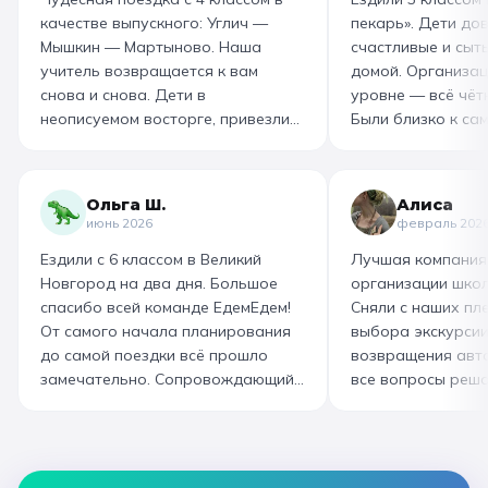
качестве выпускного: Углич —
пекарь». Дети до
Мышкин — Мартыново. Наша
счастливые и сыт
учитель возвращается к вам
домой. Организац
снова и снова. Дети в
уровне — всё чётк
неописуемом восторге, привезли
Были близко к са
море впечатлений! Родителям
как замешивают т
захотелось повторить тот же
муку, как взбивае
маршрут для себя, настолько
гигантский миксер
Ольга Ш.
Алиса
интересно и насыщенно было.
изготовили печень
июнь 2026
февраль 202
Огромная благодарность
слоёного теста, а
Ездили с 6 классом в Великий
Лучшая компания
организатору! Вы лучшие: от
со скоморохом, и
Новгород на два дня. Большое
организации школ
выбора супер-маршрута, питания,
загадками. В кон
спасибо всей команде ЕдемЕдем!
Сняли с наших пле
гостиницы, тайминга, до
горячие печеньки
От самого начала планирования
выбора экскурсии
интересного экскурсовода и
производстве сто
до самой поездки всё прошло
возвращения авт
приятного водителя. Всё на
вкусный и волшеб
замечательно. Сопровождающий
все вопросы реша
высшем уровне 👌
гид Наталья приветливая,
Подберут дату и 
помогала во всех вопросах,
забронируют авт
всегда с улыбкой! Автобусы
все документы в Г
чистые, комфортные, отель и
которая занимала