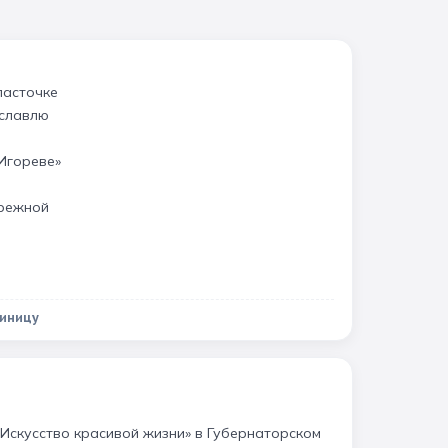
ласточке
ославлю
 Игореве»
ережной
тиницу
Искусство красивой жизни» в Губернаторском