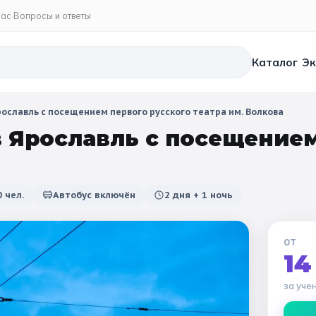
нас
·
Вопросы и ответы
Каталог
Эк
рославль с посещением первого русского театра им. Волкова
НЫЕ ТУРЫ
🎨 ПО ТЕМАТИКЕ
🧭 НАПРАВЛЕНИЯ
 Ярославль с посещением
е каникулы
Обзорные по Москве
Все туры
Кремль и Красная
Москва
Зимние
дние туры
Художественные
Казань
Исторические
Беларусь
Лит
 Летние
0
чел.
Автобус включён
2 дня + 1 ночь
ие каникулы
Архитектурные
Нижний Новгород
Военно-патриотически
Вл
Наука и техника
Ростов Великий
Производство
Перес
Шок
кные туры
ОТ
14
Кино- и звукостудии
Калуга
За кулисами теат
Таруса
Тв
 туры
за уче
Усадьбы и заповедники
Алтай
Экологические
Архангельск