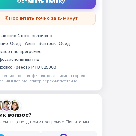
Квесты
Оставить заявку
11 класс
Посчитать точно за 15 минут
📍 ПО ГОРОДАМ
живание
1
ночь
включено
ание:
Обед · Ужин · Завтрак · Обед
Москва
Подмосковье
виновский музей
спорт по программе
Санкт-Петербург
фессиональный гид
ховка ·
реестр РТО 025068
Золотое кольцо
риентировочная: финальная зависит от
города
ления и дат
. Менеджер пересчитает точно.
ик вопрос?
жем по цене, датам и программе. Пишите, мы