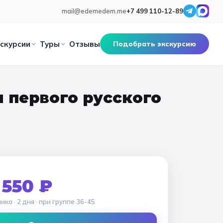
mail@edemedem.me
+7 499 110-12-89
скурсии
Туры
Отзывы
Подобрать экскурсию
🎓 ПО КЛАССАМ
 первого русского
 площадь
Золотое кольцо
Санкт-Петербург
Карелия
Все классы
ературные
Калининград
Сочи
Псков
Смоленск
Дошкольники
е
адимир
Космические
Суздаль
Ярославль
Кострома
Начальные классы
лавль-Залесский
оладные фабрики
Сергиев-Посад
Тула
5 класс
6 класс
 550 ₽
ров
ерь
Самара
Коломна
Великий Новгород
7 класс
8 класс
ника
· 2 дня
· при группе
36-45
Рязань
Мурманск
Волгоград
9 класс
10 класс