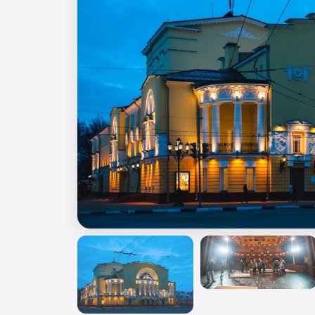
🎖️ 9 мая
🎓 Выпускные 4 класса
📚 ПО ПРЕДМЕТАМ
Все предметы
Литература
История
Геогр
Ещё 7