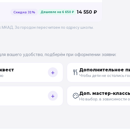
14 550
₽
Скидка
31
%
Дешевле на
6 650
₽
х МКАД. За городом пересчитаем по адресу школы.
для вашего удобства, подберём при оформлении заявки:
квест
Дополнительное п
+
ию
Чтобы дети не остались г
Доп. мастер-класс
+
На выбор, в зависимости 