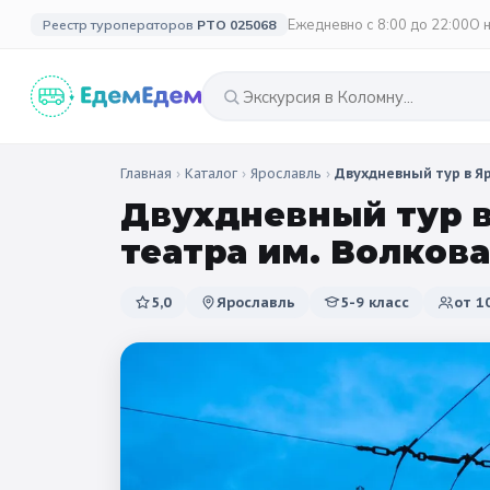
Ежедневно с 8:00 до 22:00
О 
Реестр туроператоров
РТО 025068
Главная
›
Каталог
›
Ярославль
›
Двухдневный тур в Я
🎉 ПО ПРАЗДНИКАМ
🗓️ ПО ДЛИТЕЛЬНОСТИ
🗓️ ПО КАНИКУЛАМ
🎉 СОБЫТИЙ
Двухдневный тур в
Все праздники
🍂 Осенни
Однодневные
2 дня / 1 ночь
❄️ 
🍂 Осенние
театра им. Волкова
🔔 1 сентября
🎄 Нового
3 дня и больше
☀️
🌸 Весенние
5,0
Ярославль
5-9 класс
от
1
🌷 Весенн
🗳️ 18 сентября
🎓 Выпус
🎄 Новогодние
🥞 Масленица
☀️ Летние
🚀 День космонавтики